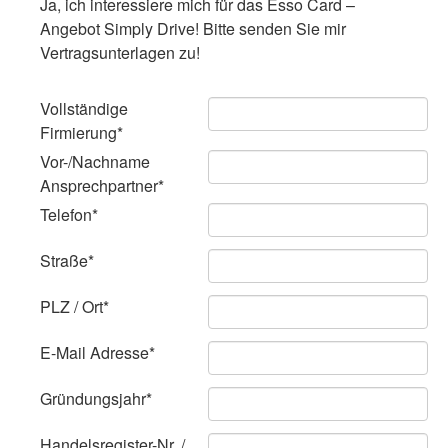
Ja, ich interessiere mich für das Esso Card –
Kaffee von Tchibo
Angebot Simply Drive! Bitte senden Sie mir
Bezahlung
Vertragsunterlagen zu!
ANGEBOTE
Vollständige
Tiger Wash
Firmierung
*
Vor-/Nachname
Backshop
Ansprechpartner
*
Telefon
*
Shisha
Straße
*
Willkommen im Tchibo Café!
ESSO CARD
PLZ / Ort
*
Formular
E-Mail Adresse
*
KONTAKT
Gründungsjahr
*
Links
Handelsregister-Nr. /