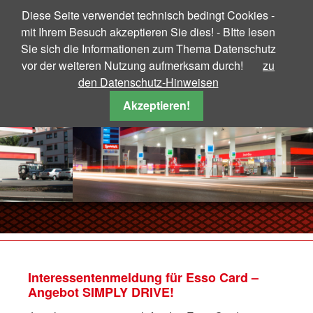
Diese Seite verwendet technisch bedingt Cookies -
mit Ihrem Besuch akzeptieren Sie dies! - BItte lesen
Sie sich die Informationen zum Thema Datenschutz
vor der weiteren Nutzung aufmerksam durch!
zu
HOME
den Datenschutz-Hinweisen
ÜBER UNS
Akzeptieren!
Tiger Wash
Snack&Shop
Aktuelle Spritpreise
LPG/Flüssiggas
Gutschein
Interessentenmeldung für Esso Card –
Deutschland Card
Angebot SIMPLY DRIVE!